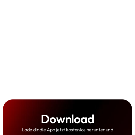
Touren besser planen:
Sonnenstand
Bilder teilen:
technische Details
Alben
Spotter-Safespace:
respektvolle und
unterstützende Community
Sammelspaß:
Punkte,
Badges und Levels
Download
Lade dir die App jetzt kostenlos herunter und