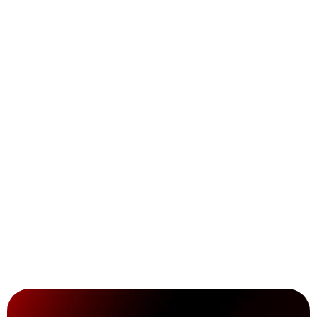
Sichtungen / Sonderfahrten:
Orte entdecken:
Touren besser planen:
Bilder teilen:
Spotter-Safespace:
Sammelspaß: