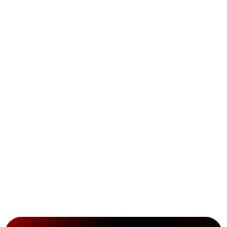
Bilder teilen
Spotter-Safespace
Sammelspaß