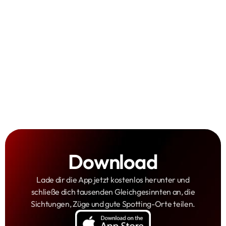
technische Details
Alben
Spotter-Safespace
Sammelspaß
Punkte, Badges und Levels
Download
Lade dir die App jetzt kostenlos herunter und
schließe dich tausenden Gleichgesinnten an, die
Sichtungen, Züge und gute Spotting-Orte teilen.