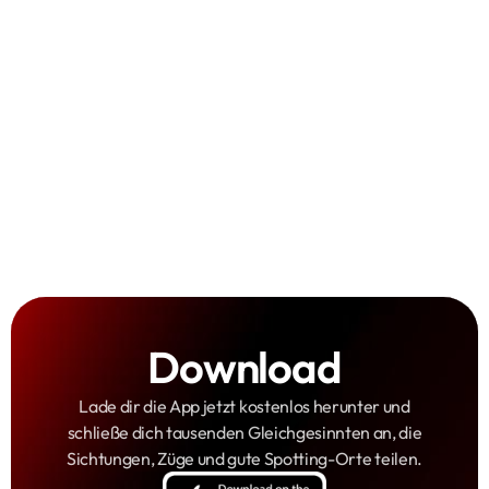
Top-Spots finden:
an welchen Orten man gut
spotten
Was fährt wo?
wo welche Fahrzeuge
im Einsatz
ET 423
ET 430
Avenio
Combino
Gamification:
Punkte & Badges
Download
Lade dir die App jetzt kostenlos herunter und
schließe dich tausenden Gleichgesinnten an, die
Sichtungen, Züge und gute Spotting-Orte teilen.